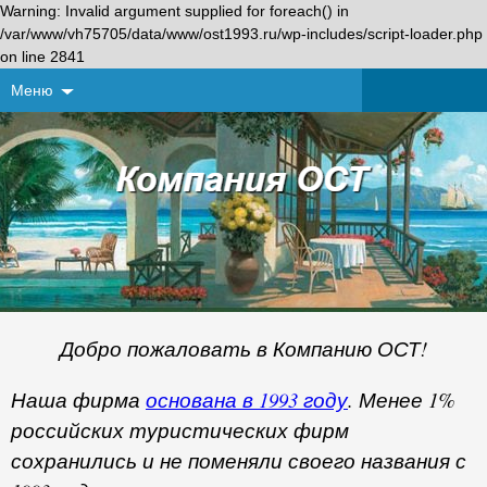
Warning: Invalid argument supplied for foreach() in
/var/www/vh75705/data/www/ost1993.ru/wp-includes/script-loader.php
on line 2841
Меню
Добро пожаловать в Компанию ОСТ!
Наша фирма
основана в 1993 году
. Менее 1%
российских туристических фирм
сохранились и не поменяли своего названия с