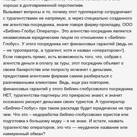
хорошо в долговременной перспективе.
Вызывает вопросы и то, почему этот туроператор сотрудничает
с турагентствами не напрямую, а через специально созданного
им агентства-посредника, иначе говоря фирму-прокладку, ООО
«Библио-Глобус Оператор». Это агентство-посредник является
независимым юридическим лицом по отношению к «Библио-
Глобус». У этого посредника нет финансовых гарантий (ведь он
– не туроператор, а турагент, хотя и назван «оператором»!).
Если говорить прямо, есть возможность того, что, собрав с
агентств деньги в оплату за туры, этот посредник объявит о
своем банкротстве или попросту исчезнет с деньгами,
предоставив агентским фирмам самим разбираться с
разгневанными клиентами. Ведь, еще раз повторим,
финансовых гарантий у этого библио-глобусовского посредника
НЕТ, турагентства-партнеры это прекрасно знают, и значит
осознанно рискуют деньгами своих туристов. А туроператор
«Библио-Глобус» при таком раскладе будет юридически не при
чем. Что это – недоработка библио-глобусовских юристов или
подготовка к большому кидку – я не знаю. И кстати, назвать
турагентство оператором, это что — неудачное название или
намеренный обман?