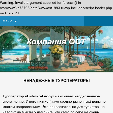
Warning: Invalid argument supplied for foreach() in
/var/www/vh75705/data/www/ost1993.ru/wp-includes/script-loader.php
on line 2841
Меню
НЕНАДЕЖНЫЕ ТУРОПЕРАТОРЫ
Туроператор
«Библио-Глобус»
вызывает неоднозначное
впечатление. У него низкие (ниже средне-рыночных) цены по
многим направлениям. Это привлекательно для туристов, но
наводит на мысли о демпинге, что само по себе не очень