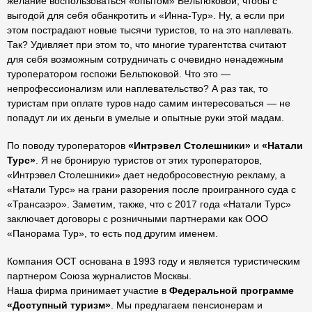
желание воспользоваться «опытом» Бельтюковой, чтобы с
выгодой для себя обанкротить и «Инна-Тур». Ну, а если при
этом пострадают новые тысячи туристов, то на это наплевать.
Так? Удивляет при этом то, что многие турагентства считают
для себя возможным сотрудничать с очевидно ненадежным
туроператором госпожи Бельтюковой. Что это —
непрофессионализм или наплевательство? А раз так, то
туристам при оплате туров надо самим интересоваться — не
попадут ли их деньги в умелые и опытные руки этой мадам.
По поводу туроператоров
«Интрэвел Столешники»
и
«Натали
Турс»
. Я не бронирую туристов от этих туроператоров,
«Интрэвел Столешники» дает недобросовестную рекламу, а
«Натали Турс» на грани разорения после проигранного суда с
«Трансаэро». Заметим, также, что с 2017 года «Натали Турс»
заключает договоры с розничными партнерами как ООО
«Панорама Тур», то есть под другим именем.
Компания ОСТ основана в 1993 году и является туристическим
партнером Союза журналистов Москвы.
Наша фирма принимает участие в
Федеральной программе
«Доступный туризм»
. Мы предлагаем пенсионерам и